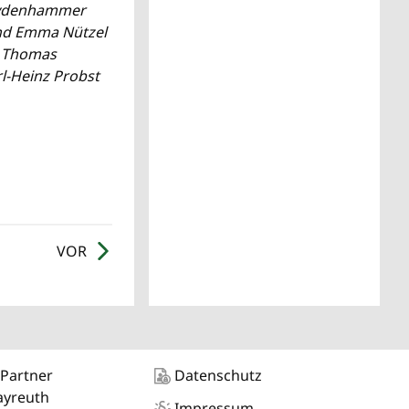
Weydenhammer
und Emma Nützel
r Thomas
rl-Heinz Probst
VOR
 Partner
Datenschutz
ayreuth
Impressum