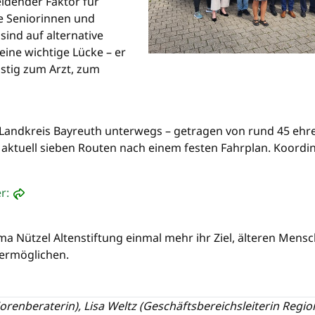
eidender Faktor für
le Seniorinnen und
ind auf alternative
ine wichtige Lücke – er
stig zum Arzt, zum
m Landkreis Bayreuth unterwegs – getragen von rund 45 eh
aktuell sieben Routen nach einem festen Fahrplan. Koordin
r:
a Nützel Altenstiftung einmal mehr ihr Ziel, älteren Mensc
 ermöglichen.
orenberaterin), Lisa Weltz (Geschäftsbereichsleiterin Regio