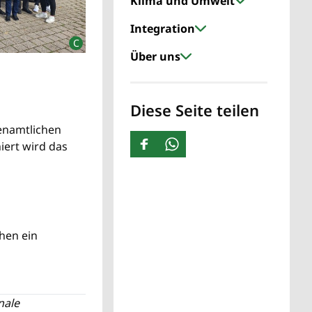
Klima und Umwelt
Integration
Über uns
Diese Seite teilen
renamtlichen
iert wird das
hen ein
nale